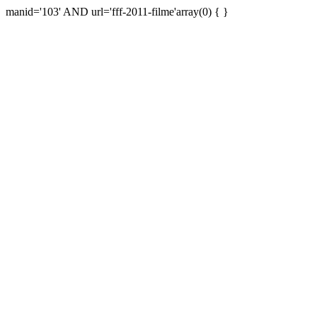
manid='103' AND url='fff-2011-filme'array(0) { }