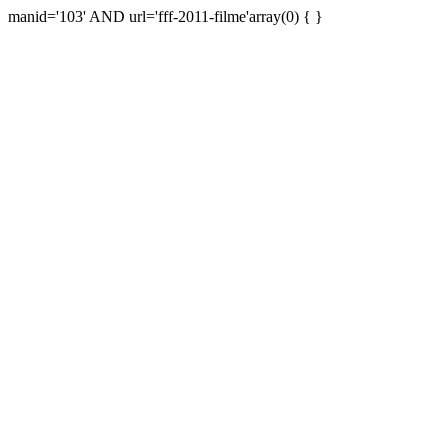
manid='103' AND url='fff-2011-filme'array(0) { }