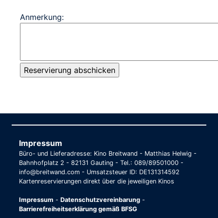
Anmerkung:
Impressum
Büro- und Lieferadresse: Kino Breitwand - Matthias Helwig -
Bahnhofplatz 2 - 82131 Gauting - Tel.: 089/89501000 -
info@breitwand.com - Umsatzsteuer ID: DE131314592
Kartenreservierungen direkt über die jeweiligen Kinos
Impressum
-
Datenschutzvereinbarung
-
Barrierefreiheitserklärung gemäß BFSG