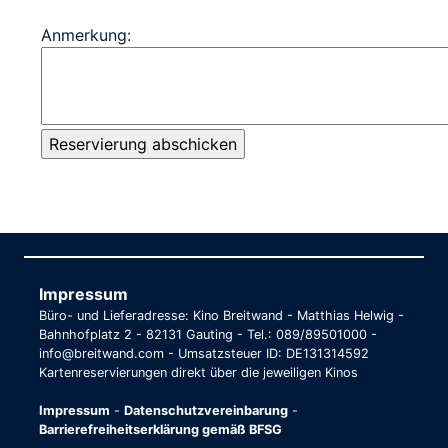
Anmerkung:
Impressum
Büro- und Lieferadresse: Kino Breitwand - Matthias Helwig -
Bahnhofplatz 2 - 82131 Gauting - Tel.: 089/89501000 -
info@breitwand.com - Umsatzsteuer ID: DE131314592
Kartenreservierungen direkt über die jeweiligen Kinos
Impressum
-
Datenschutzvereinbarung
-
Barrierefreiheitserklärung gemäß BFSG