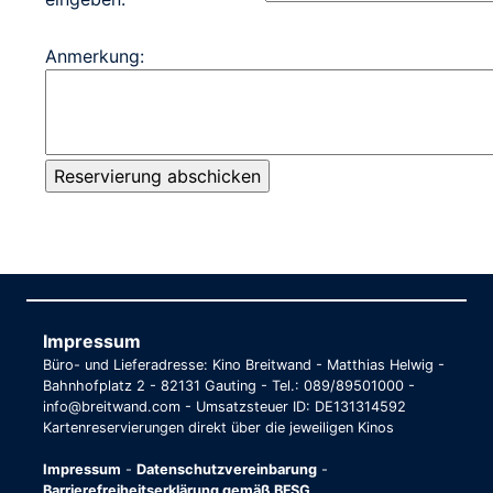
Anmerkung:
Impressum
Büro- und Lieferadresse: Kino Breitwand - Matthias Helwig -
Bahnhofplatz 2 - 82131 Gauting - Tel.: 089/89501000 -
info@breitwand.com - Umsatzsteuer ID: DE131314592
Kartenreservierungen direkt über die jeweiligen Kinos
Impressum
-
Datenschutzvereinbarung
-
Barrierefreiheitserklärung gemäß BFSG