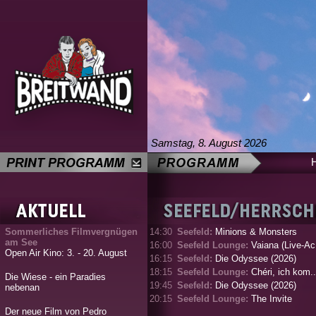
Samstag, 8. August 2026
Sommerliches Filmvergnügen
14:30
Seefeld:
Minions & Monsters
am See
16:00
Seefeld Lounge:
Vaiana (Live-Ac.
Open Air Kino: 3. - 20. August
16:15
Seefeld:
Die Odyssee (2026)
18:15
Seefeld Lounge:
Chéri, ich kom..
Die Wiese - ein Paradies
19:45
Seefeld:
Die Odyssee (2026)
nebenan
20:15
Seefeld Lounge:
The Invite
Der neue Film von Pedro