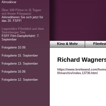
Almodóvar
Über 100 Filme in 11 Tagen
mit Ihrem Filmpass!
Akkreditieren Sie sich jetzt für
das 20. FSFF!
Legendäre Filmfahrt auf dem
Starnberger See
FSFF Film-Dampferfahrt: 7.
September
Kino & Mehr
Filmfest
Fotogalerie 10.09.
Fotogalerie 15. September
Richard Wagners
Fotogalerie 13. September
https://www.breitwand.com/home
Fotogalerie 16.09.
filmarchiv/index.13730.html
Fotogalerie 12. September