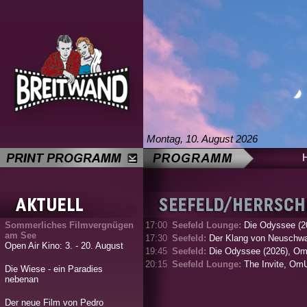
Montag, 10. August 2026
Sommerliches Filmvergnügen
17:00
Seefeld Lounge:
Die Odyssee (2
am See
17:30
Seefeld:
Der Klang von Neuschwa
Open Air Kino: 3. - 20. August
19:45
Seefeld:
Die Odyssee (2026), O
20:15
Seefeld Lounge:
The Invite, Om
Die Wiese - ein Paradies
nebenan
Der neue Film von Pedro