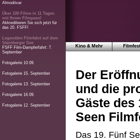
Almodóvar
Über 100 Filme in 11 Tagen
mit Ihrem Filmpass!
Akkreditieren Sie sich jetzt für
das 20. FSFF!
Legendäre Filmfahrt auf dem
Starnberger See
Kino & Mehr
Filmfest
FSFF Film-Dampferfahrt: 7.
September
Fotogalerie 10.09.
Der Eröffn
Fotogalerie 15. September
Fotogalerie 13. September
und die pr
Fotogalerie 16.09.
Gäste des 
Fotogalerie 12. September
Seen Filmf
Das 19. Fünf See