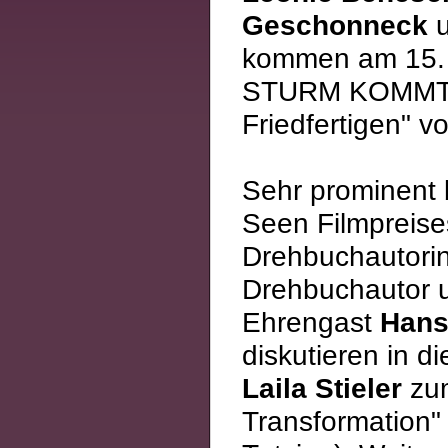
Geschonneck
u
kommen am 15. S
STURM KOMMT A
Friedfertigen" v
Sehr prominent b
Seen Filmpreise
Drehbuchautori
Drehbuchautor 
Ehrengast
Hans
diskutieren in 
Laila Stieler
zum
Transformation"