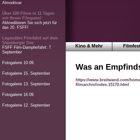
Almodóvar
Über 100 Filme in 11 Tagen
mit Ihrem Filmpass!
Akkreditieren Sie sich jetzt für
das 20. FSFF!
Legendäre Filmfahrt auf dem
Starnberger See
Kino & Mehr
Filmfest
FSFF Film-Dampferfahrt: 7.
September
Fotogalerie 10.09.
Was an Empfinds
Fotogalerie 15. September
https://www.breitwand.com/home
Fotogalerie 13. September
filmarchiv/index.15170.html
Fotogalerie 16.09.
Fotogalerie 12. September