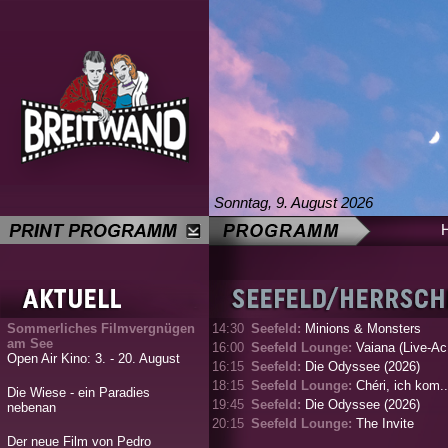
Sonntag, 9. August 2026
Sommerliches Filmvergnügen
14:30
Seefeld:
Minions & Monsters
am See
16:00
Seefeld Lounge:
Vaiana (Live-Ac.
Open Air Kino: 3. - 20. August
16:15
Seefeld:
Die Odyssee (2026)
18:15
Seefeld Lounge:
Chéri, ich kom..
Die Wiese - ein Paradies
19:45
Seefeld:
Die Odyssee (2026)
nebenan
20:15
Seefeld Lounge:
The Invite
Der neue Film von Pedro