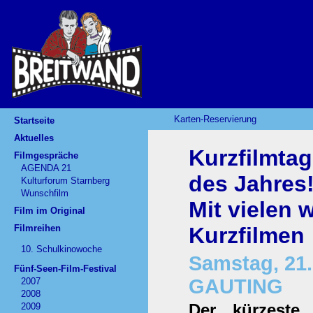
Karten-Reservierung
Startseite
Aktuelles
Kurzfilmta
Filmgespräche
AGENDA 21
des Jahres
Kulturforum Starnberg
Wunschfilm
Mit vielen
Film im Original
Filmreihen
Kurzfilmen
10. Schulkinowoche
Samstag, 21.
Fünf-Seen-Film-Festival
GAUTING
2007
2008
Der kürzeste
2009