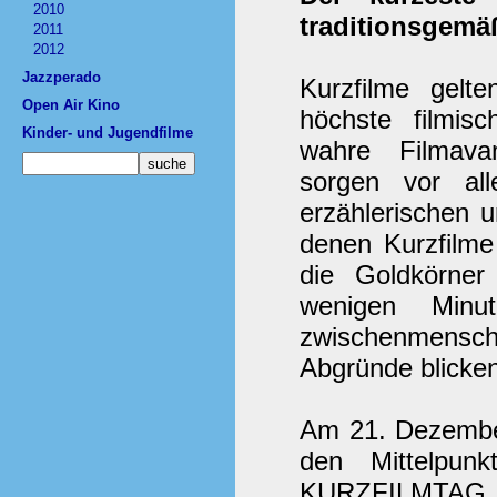
2010
traditionsgemä
2011
2012
Jazzperado
Kurzfilme gelte
Open Air Kino
höchste filmis
Kinder- und Jugendfilme
wahre Filmava
sorgen vor al
erzählerischen u
denen Kurzfilme
die Goldkörner
wenigen Minut
zwischenmenschl
Abgründe blicken
Am 21. Dezember
den Mittelpu
KURZFILMTAG