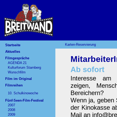
Karten-Reservierung
Startseite
Aktuelles
Mitarbeiter
Filmgespräche
AGENDA 21
Ab sofort
Kulturforum Starnberg
Wunschfilm
Interesse am 
Film im Original
zeigen, Mensc
Filmreihen
Bereichern?
10. Schulkinowoche
Wenn ja, geben 
Fünf-Seen-Film-Festival
2007
der Kinokasse ab
2008
Mail an info@br
2009