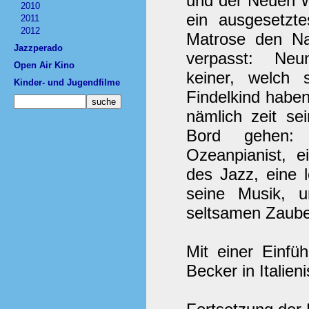
und der Neuen We
2010
ein ausgesetzt
2011
2012
Matrose den Na
Jazzperado
verpasst: Neu
Open Air Kino
keiner, welch 
Kinder- und Jugendfilme
Findelkind habe
nämlich zeit se
Bord gehen: 
Ozeanpianist, ei
des Jazz, eine 
seine Musik, 
seltsamen Zauber
Mit einer Einfü
Becker in Italien