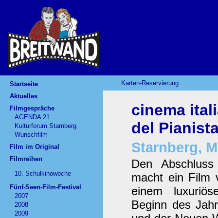
Karten-Reservierung
Startseite
Aktuelles
cinema ita
Filmgespräche
AGENDA 21
del Pianist
Kulturforum Starnberg
Wunschfilm
Starnberg, M
Film im Original
Filmreihen
Den Abschluss d
10. Schulkinowoche
macht ein Film 
Fünf-Seen-Film-Festival
einem luxuriö
2007
Beginn des Jahr
2008
2009