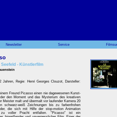
Newsletter
Service
Filmsu
so
 Seefeld - Künstlerfilm
auenstein
Jahren, Regie: Henri Georges Clouzot, Darsteller:
seinem Freund Picasso einen nie dagewesenen Kunst-
, der den Moment und das Mysterium des kreativen
er Meister malt und übermalt vor laufender Kamera 20
en schwarz-weiß Zeichnungen bis zu farbenfrohen
er, die sich mit Hilfe der stop-motion Animation
zu voller Pracht entfalten. "Picasso" ist ein
er, hinreißender und unvergesslicher Film. Einer der