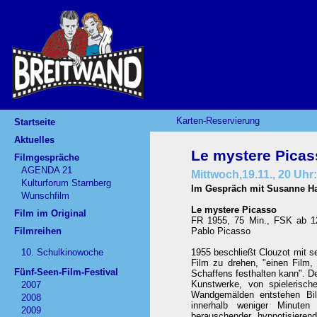
Karten-Reservierung
Startseite
Aktuelles
Le mystere Picas
Filmgespräche
AGENDA 21
Mittwoch,19.11., 20 Uhr:
Kulturforum Starnberg
Im Gespräch mit Susanne H
Wunschfilm
Le mystere Picasso
Film im Original
FR 1955, 75 Min., FSK ab 12 
Filmreihen
Pablo Picasso
10. Schulkinowoche
1955 beschließt Clouzot mit 
Film zu drehen, "einen Film
Fünf-Seen-Film-Festival
Schaffens festhalten kann". D
Kunstwerke, von spielerisch
2007
Wandgemälden entstehen Bild
2008
innerhalb weniger Minuten 
2009
berauschender, hypnotisierend