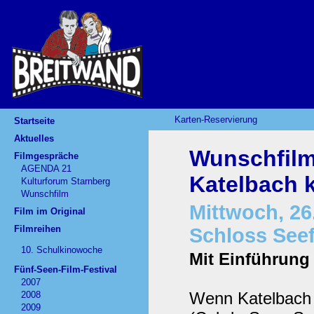
Karten-Reservierung
Startseite
Aktuelles
Wunschfil
Filmgespräche
AGENDA 21
Katelbach
Kulturforum Starnberg
Wunschfilm
Mittwoch, 26.
Film im Original
Filmreihen
Schloss Seef
10. Schulkinowoche
Mit Einführung
Fünf-Seen-Film-Festival
2007
Wenn Katelbach
2008
2009