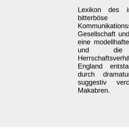
Lexikon des in
bitterbös
Kommunikations
Gesellschaft und
eine modellhaft
und die
Herrschaftsverhä
England entstan
durch dramatu
suggestiv ver
Makabren.