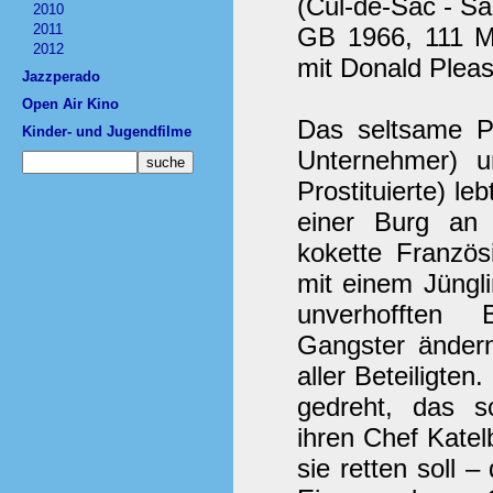
(Cul-de-Sac - S
2010
2011
GB 1966, 111 Mi
2012
mit Donald Plea
Jazzperado
Open Air Kino
Das seltsame P
Kinder- und Jugendfilme
Unternehmer) u
Prostituierte) le
einer Burg an 
kokette Französ
mit einem Jüngl
unverhofften 
Gangster ändern
aller Beteiligte
gedreht, das sc
ihren Chef Kate
sie retten soll 