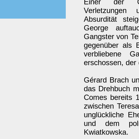
Einer der Ga
Verletzungen
Absurdität stei
George auftau
Gangster von Te
gegenüber als B
verbliebene G
erschossen, der 
Gérard Brach un
das Drehbuch mi
Comes bereits 1
zwischen Teresa
unglückliche E
und dem poln
Kwiatkowska.