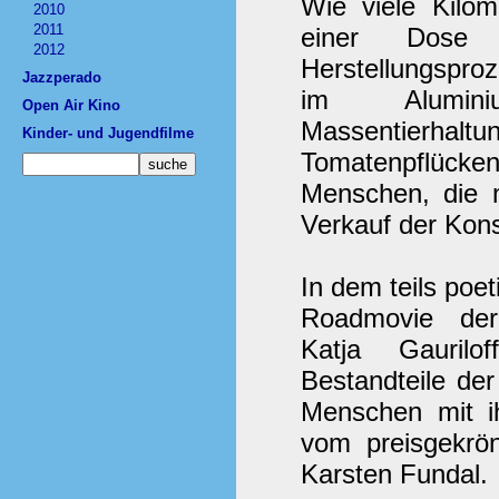
Wie viele Kilom
2010
2011
einer Dose
2012
Herstellungsproz
Jazzperado
im Alumin
Open Air Kino
Massentie
Kinder- und Jugendfilme
Tomatenpflück
Menschen, die 
Verkauf der Kons
In dem teils poet
Roadmovie der
Katja Gauril
Bestandteile de
Menschen mit ih
vom preisgekrö
Karsten Fundal.