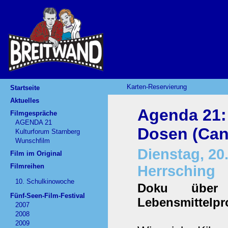
Karten-Reservierung
Startseite
Aktuelles
Agenda 21: 
Filmgespräche
AGENDA 21
Dosen (Ca
Kulturforum Starnberg
Wunschfilm
Dienstag, 20.
Film im Original
Filmreihen
Herrsching
10. Schulkinowoche
Doku über 
Fünf-Seen-Film-Festival
Lebensmittelpr
2007
2008
2009