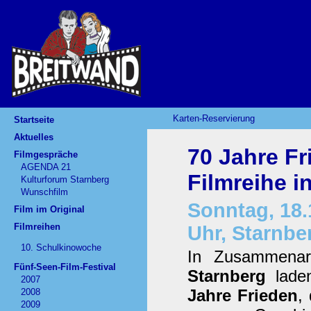
Karten-Reservierung
Startseite
Aktuelles
70 Jahre Fr
Filmgespräche
AGENDA 21
Filmreihe 
Kulturforum Starnberg
Wunschfilm
Sonntag, 18.
Film im Original
Filmreihen
Uhr, Starnbe
10. Schulkinowoche
In Zusammena
Fünf-Seen-Film-Festival
Starnberg
laden
2007
Jahre Frieden
,
2008
2009