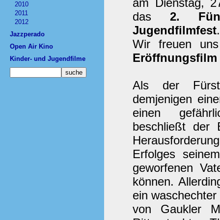
am Dienstag, 27
2010
2011
das
2. Fü
2012
Jugendfilmfest
.
Jazzperado
Wir freuen un
Open Air Kino
Eröffnungsfil
Kinder- und Jugendfilme
Als der Fürst
demjenigen ein
einen gefährl
beschließt der 
Herausforderung 
Erfolges seine
geworfenen Vate
können. Allerdin
ein waschechter 
von Gaukler 