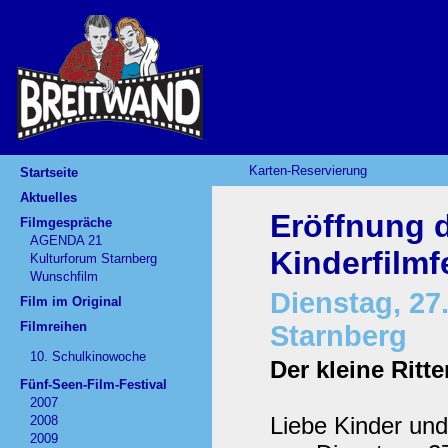
Karten-Reservierung
Startseite
Aktuelles
Eröffnung 
Filmgespräche
AGENDA 21
Kinderfilmf
Kulturforum Starnberg
Wunschfilm
Dienstag, 27.
Film im Original
Filmreihen
Starnberg
10. Schulkinowoche
Der kleine Ritt
Fünf-Seen-Film-Festival
2007
Liebe Kinder und
2008
2009