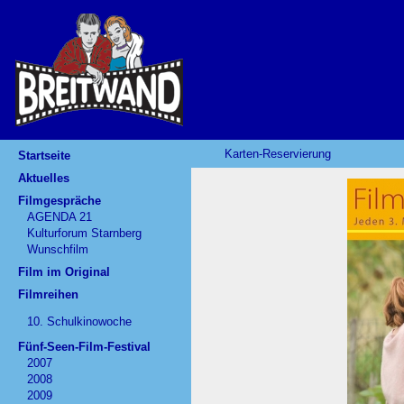
Karten-Reservierung
Startseite
Aktuelles
Filmgespräche
AGENDA 21
Kulturforum Starnberg
Wunschfilm
Film im Original
Filmreihen
10. Schulkinowoche
Fünf-Seen-Film-Festival
2007
2008
2009