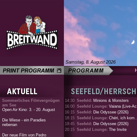
Samstag, 8. August 2026
Sommerliches Filmvergnügen
14:30
Seefeld:
Minions & Monsters
am See
16:00
Seefeld Lounge:
Vaiana (Live-Ac.
Open Air Kino: 3. - 20. August
16:15
Seefeld:
Die Odyssee (2026)
18:15
Seefeld Lounge:
Chéri, ich kom..
Die Wiese - ein Paradies
19:45
Seefeld:
Die Odyssee (2026)
nebenan
20:15
Seefeld Lounge:
The Invite
Der neue Film von Pedro