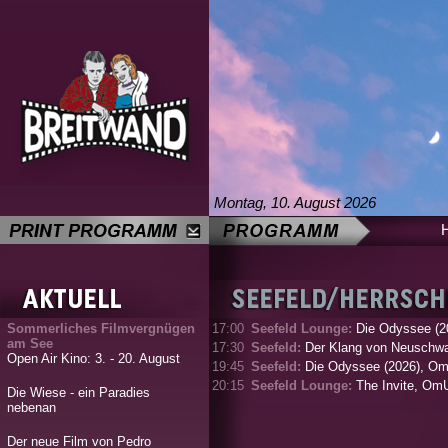
Montag, 10. August 2026
Sommerliches Filmvergnügen
17:00
Seefeld Lounge:
Die Odyssee (2
am See
17:30
Seefeld:
Der Klang von Neuschwa
Open Air Kino: 3. - 20. August
19:45
Seefeld:
Die Odyssee (2026), O
20:15
Seefeld Lounge:
The Invite, Om
Die Wiese - ein Paradies
nebenan
Der neue Film von Pedro