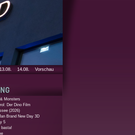
13.08.
14.08.
Vorschau
 & Monsters
ol: Der Dino Film
ssee (2026)
Man Brand New Day 3D
y 5
 basta!
me