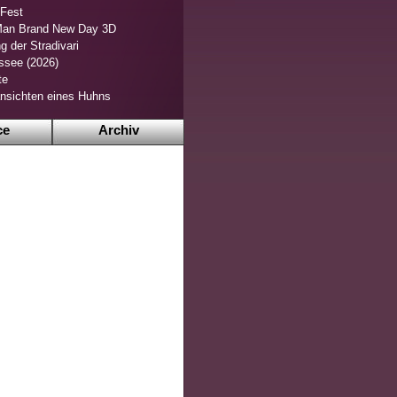
 Fest
Man Brand New Day 3D
g der Stradivari
ssee (2026)
te
nsichten eines Huhns
ce
Archiv