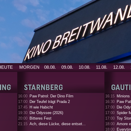
HEUTE
MORGEN
08.08.
09.08.
10.08.
11.08.
12.08.
16:00
Paw Patrol: Der Dino Film
16:15
Minions
17:00
Der Teufel trägt Prada 2
16:30
Paw Patr
17:45
H wie Habicht
17:00
Die Ody
19:30
Die Odyssee (2026)
17:00
Spider 
20:00
Bitteres Fest
17:00
Toy Stor
21:15
Ach, diese Lücke, diese entset...
18:00
Amore e
18:00
Everyti