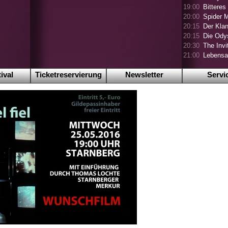
19:00
Bitteres
20:00
Spider 
20:15
Der Klan
20:15
Die Ody
20:30
The Invi
21:00
Lebensa
ival
Ticketreservierung
Newsletter
Servi