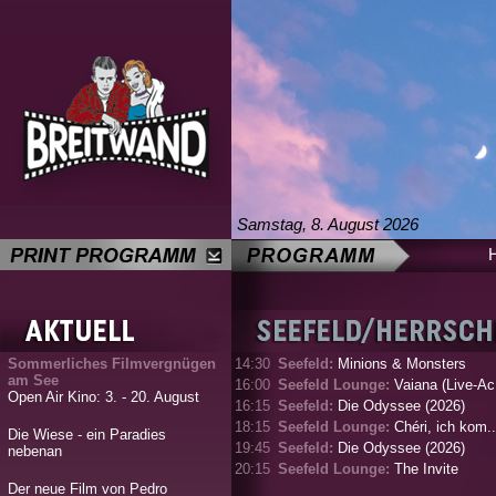
Samstag, 8. August 2026
Sommerliches Filmvergnügen
14:30
Seefeld:
Minions & Monsters
am See
16:00
Seefeld Lounge:
Vaiana (Live-Ac.
Open Air Kino: 3. - 20. August
16:15
Seefeld:
Die Odyssee (2026)
18:15
Seefeld Lounge:
Chéri, ich kom..
Die Wiese - ein Paradies
19:45
Seefeld:
Die Odyssee (2026)
nebenan
20:15
Seefeld Lounge:
The Invite
Der neue Film von Pedro