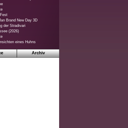
me
te
 Fest
Man Brand New Day 3D
g der Stradivari
ssee (2026)
te
nsichten eines Huhns
ce
Archiv