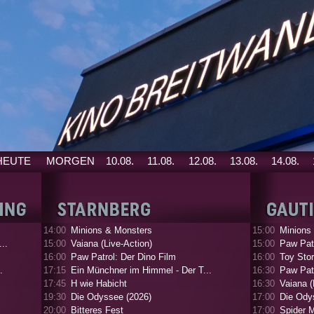
HEUTE
MORGEN
10.08.
11.08.
12.08.
13.08.
14.08.
14:00
Minions & Monsters
15:00
Minions
..
15:00
Vaiana (Live-Action)
15:00
Paw Patr
16:00
Paw Patrol: Der Dino Film
16:00
Toy Stor
.
17:15
Ein Münchner im Himmel - Der T...
16:30
Paw Patr
17:45
H wie Habicht
16:30
Vaiana (
19:30
Die Odyssee (2026)
17:00
Die Ody
20:00
Bitteres Fest
17:00
Spider 