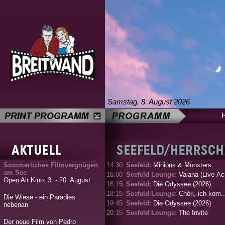
Samstag, 8. August 2026
Sommerliches Filmvergnügen
14:30
Seefeld:
Minions & Monsters
am See
16:00
Seefeld Lounge:
Vaiana (Live-Ac.
Open Air Kino: 3. - 20. August
16:15
Seefeld:
Die Odyssee (2026)
18:15
Seefeld Lounge:
Chéri, ich kom..
Die Wiese - ein Paradies
19:45
Seefeld:
Die Odyssee (2026)
nebenan
20:15
Seefeld Lounge:
The Invite
Der neue Film von Pedro