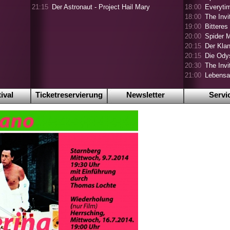
21:15
Der Astronaut - Project Hail Mary
18:00
Everyti
18:00
The Invi
19:00
Bitteres
20:00
Spider 
20:15
Der Klan
20:15
Die Ody
20:30
The Invi
21:00
Lebensa
ival
Ticketreservierung
Newsletter
Servi