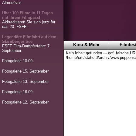
Almodóvar
Über 100 Filme in 11 Tagen
mit Ihrem Filmpass!
Akkreditieren Sie sich jetzt für
das 20. FSFF!
Legendäre Filmfahrt auf dem
Starnberger See
Kino & Mehr
Filmfest
FSFF Film-Dampferfahrt: 7.
September
Kein Inhalt gefunden --- ggf. falsche U
/home/cm/static-3/archiv/www.puppens
Fotogalerie 10.09.
Fotogalerie 15. September
Fotogalerie 13. September
Fotogalerie 16.09.
Fotogalerie 12. September