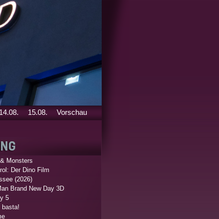
14.08.
15.08.
Vorschau
 & Monsters
ol: Der Dino Film
ssee (2026)
Man Brand New Day 3D
y 5
 basta!
me