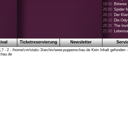
19:00
Bitteres
20:00
Spider 
20:15
Der Klan
20:15
Die Ody
20:30
The Invi
21:00
Lebensa
ival
Ticketreservierung
Newsletter
Servi
RL? - 2 - /home/cm/static-3/archiv/www.puppenschau.de Kein Inhalt gefunden --
chau.de