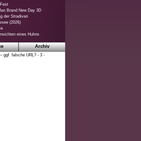
 Fest
Man Brand New Day 3D
g der Stradivari
ssee (2026)
te
nsichten eines Huhns
ce
Archiv
- ggf. falsche URL? - 3 -