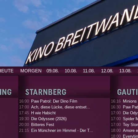
HEUTE
MORGEN
09.08.
10.08.
11.08.
12.08.
13.08.
16:00
Paw Patrol: Der Dino Film
16:16
Minions
17:00
Ach, diese Lücke, diese entset...
16:30
Paw Patr
17:45
H wie Habicht
17:00
Die Ody
19:30
Die Odyssee (2026)
17:00
Spider 
20:00
Bitteres Fest
17:00
Toy Stor
21:15
Ein Münchner im Himmel - Der T...
18:00
Amore e
18:00
Everyti