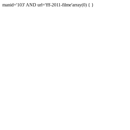
manid='103' AND url='fff-2011-filme'array(0) { }