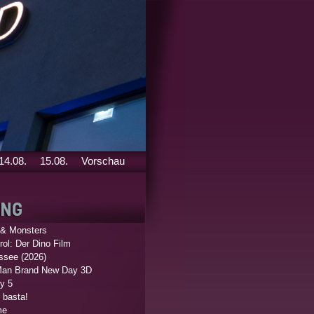
14.08.
15.08.
Vorschau
 & Monsters
ol: Der Dino Film
ssee (2026)
Man Brand New Day 3D
y 5
 basta!
me