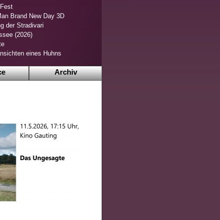
 Fest
Man Brand New Day 3D
g der Stradivari
ssee (2026)
te
nsichten eines Huhns
ce
Archiv