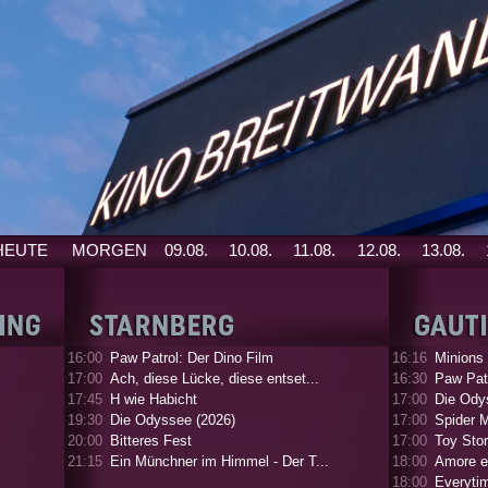
HEUTE
MORGEN
09.08.
10.08.
11.08.
12.08.
13.08.
16:00
Paw Patrol: Der Dino Film
16:16
Minions
17:00
Ach, diese Lücke, diese entset...
16:30
Paw Patr
17:45
H wie Habicht
17:00
Die Ody
19:30
Die Odyssee (2026)
17:00
Spider 
20:00
Bitteres Fest
17:00
Toy Stor
21:15
Ein Münchner im Himmel - Der T...
18:00
Amore e
18:00
Everyti