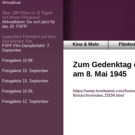
Almodóvar
Über 100 Filme in 11 Tagen
mit Ihrem Filmpass!
Akkreditieren Sie sich jetzt für
das 20. FSFF!
Legendäre Filmfahrt auf dem
Starnberger See
Kino & Mehr
Filmfest
FSFF Film-Dampferfahrt: 7.
September
Fotogalerie 10.09.
Zum Gedenktag d
Fotogalerie 15. September
am 8. Mai 1945
Fotogalerie 13. September
https://www.breitwand.com/home
Fotogalerie 16.09.
filmarchiv/index.15154.html
Fotogalerie 12. September