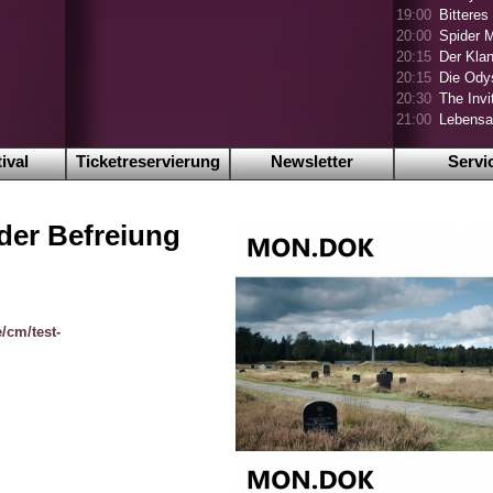
19:00
Bitteres
20:00
Spider 
20:15
Der Klan
20:15
Die Ody
20:30
The Invi
21:00
Lebensa
ival
Ticketreservierung
Newsletter
Servi
er Befreiung
/cm/test-