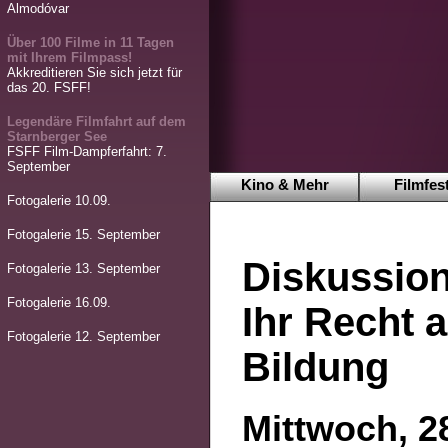
Almodóvar
Über 100 Filme in 11 Tagen
mit Ihrem Filmpass!
Akkreditieren Sie sich jetzt für
das 20. FSFF!
Legendäre Filmfahrt auf dem
Starnberger See
FSFF Film-Dampferfahrt: 7.
September
Kino & Mehr
Filmfest
Fotogalerie 10.09.
Fotogalerie 15. September
Diskussion
Fotogalerie 13. September
Fotogalerie 16.09.
Ihr Recht a
Fotogalerie 12. September
Bildung
Mittwoch, 2