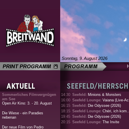
Sonntag, 9. August 2026
Sommerliches Filmvergnügen
14:30
Seefeld:
Minions & Monsters
am See
16:00
Seefeld Lounge:
Vaiana (Live-Ac.
Open Air Kino: 3. - 20. August
16:15
Seefeld:
Die Odyssee (2026)
18:15
Seefeld Lounge:
Chéri, ich kom..
Die Wiese - ein Paradies
19:45
Seefeld:
Die Odyssee (2026)
nebenan
20:15
Seefeld Lounge:
The Invite
Der neue Film von Pedro