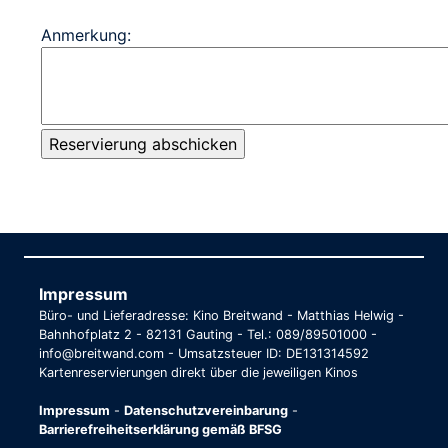
Anmerkung:
Impressum
Büro- und Lieferadresse: Kino Breitwand - Matthias Helwig -
Bahnhofplatz 2 - 82131 Gauting - Tel.: 089/89501000 -
info@breitwand.com - Umsatzsteuer ID: DE131314592
Kartenreservierungen direkt über die jeweiligen Kinos
Impressum
-
Datenschutzvereinbarung
-
Barrierefreiheitserklärung gemäß BFSG