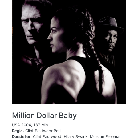
Million Dollar Baby
USA 2004, 137 Min
Regie
: Clint EastwoodPaul
Darsteller
: Clint Eastwood, Hilary Swank, Morgan Freeman