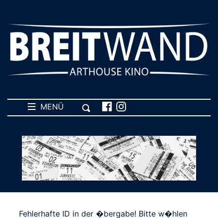
MENÜ
Fehlerhafte ID in der �bergabe! Bitte w�hlen