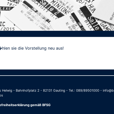
hlen sie die Vorstellung neu aus!
as Helwig - Bahnhofplatz 2 - 82131 Gauting - Tel.: 089/89501000 - info
os
refreiheitserklärung gemäß BFSG