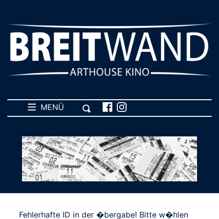
MENÜ
Fehlerhafte ID in der �bergabe! Bitte w�hlen