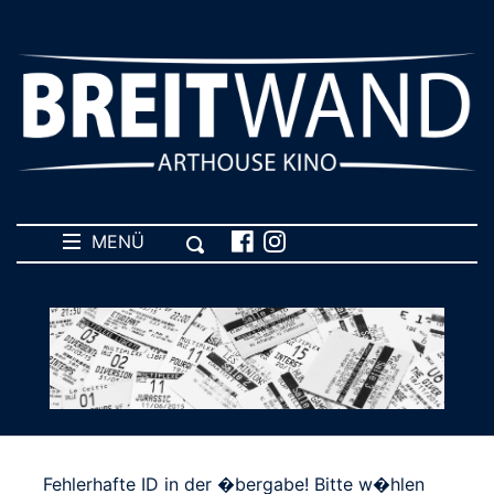
MENÜ
Fehlerhafte ID in der �bergabe! Bitte w�hlen