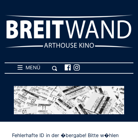
MENÜ
Fehlerhafte ID in der �bergabe! Bitte w�hlen