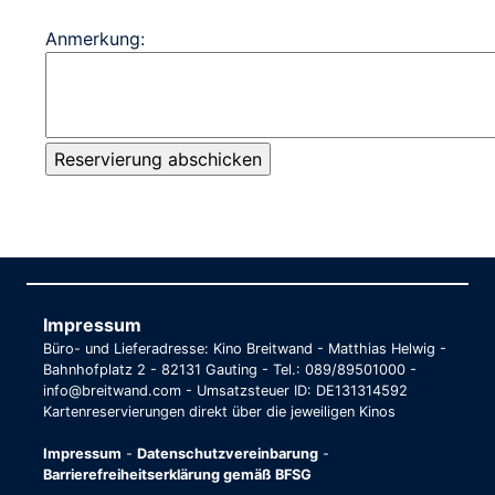
Anmerkung:
Impressum
Büro- und Lieferadresse: Kino Breitwand - Matthias Helwig -
Bahnhofplatz 2 - 82131 Gauting - Tel.: 089/89501000 -
info@breitwand.com - Umsatzsteuer ID: DE131314592
Kartenreservierungen direkt über die jeweiligen Kinos
Impressum
-
Datenschutzvereinbarung
-
Barrierefreiheitserklärung gemäß BFSG