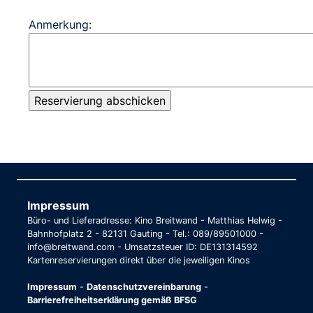
Anmerkung:
Impressum
Büro- und Lieferadresse: Kino Breitwand - Matthias Helwig -
Bahnhofplatz 2 - 82131 Gauting - Tel.: 089/89501000 -
info@breitwand.com - Umsatzsteuer ID: DE131314592
Kartenreservierungen direkt über die jeweiligen Kinos
Impressum
-
Datenschutzvereinbarung
-
Barrierefreiheitserklärung gemäß BFSG