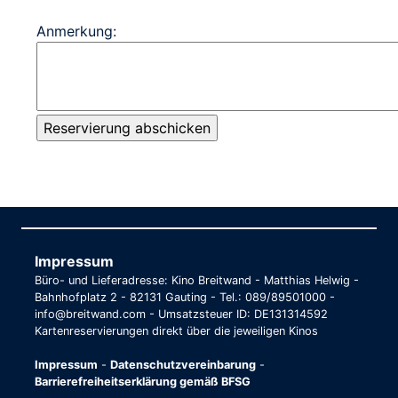
Anmerkung:
Impressum
Büro- und Lieferadresse: Kino Breitwand - Matthias Helwig -
Bahnhofplatz 2 - 82131 Gauting - Tel.: 089/89501000 -
info@breitwand.com - Umsatzsteuer ID: DE131314592
Kartenreservierungen direkt über die jeweiligen Kinos
Impressum
-
Datenschutzvereinbarung
-
Barrierefreiheitserklärung gemäß BFSG