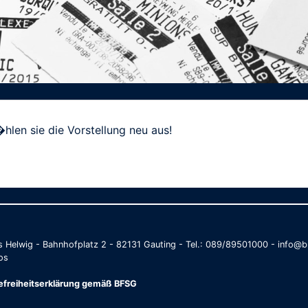
hlen sie die Vorstellung neu aus!
as Helwig - Bahnhofplatz 2 - 82131 Gauting - Tel.: 089/89501000 - info
os
refreiheitserklärung gemäß BFSG