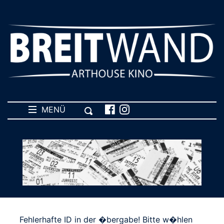
MENÜ
Fehlerhafte ID in der �bergabe! Bitte w�hlen