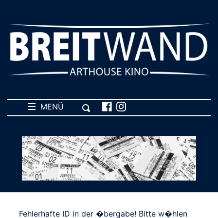
MENÜ
Fehlerhafte ID in der �bergabe! Bitte w�hlen