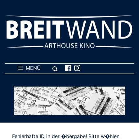
MENÜ
Fehlerhafte ID in der �bergabe! Bitte w�hlen