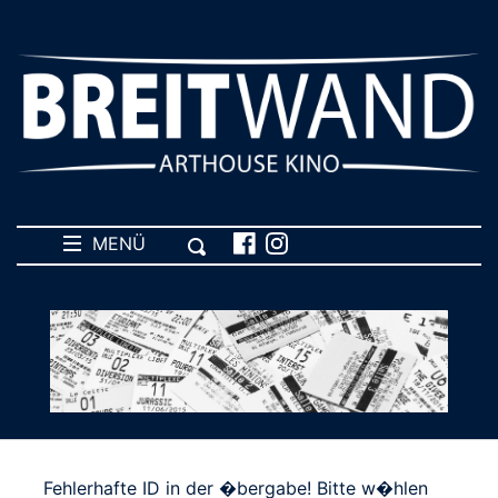
MENÜ
Fehlerhafte ID in der �bergabe! Bitte w�hlen