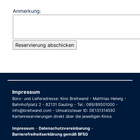
Anmerkung:
Impressum
Büro- und Lieferadresse: Kino Breitwand - Matthias Helwig -
Bahnhofplatz 2 - 82131 Gauting - Tel.: 089/89501000 -
info@breitwand.com - Umsatzsteuer ID: DE131314592
Kartenreservierungen direkt über die jeweiligen Kinos
Impressum
-
Datenschutzvereinbarung
-
Barrierefreiheitserklärung gemäß BFSG