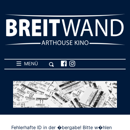
MENÜ
Fehlerhafte ID in der �bergabe! Bitte w�hlen