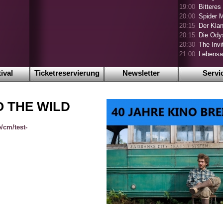
19:00
Bitteres
20:00
Spider 
20:15
Der Klan
20:15
Die Ody
20:30
The Invi
21:00
Lebensa
ival
Ticketreservierung
Newsletter
Servi
O THE WILD
/cm/test-