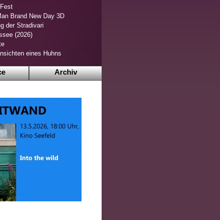
 Fest
Man Brand New Day 3D
g der Stradivari
ssee (2026)
te
nsichten eines Huhns
ce
Archiv