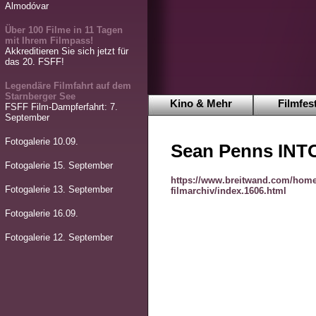
Almodóvar
Über 100 Filme in 11 Tagen
mit Ihrem Filmpass!
Akkreditieren Sie sich jetzt für
das 20. FSFF!
Legendäre Filmfahrt auf dem
Starnberger See
Kino & Mehr
Filmfest
FSFF Film-Dampferfahrt: 7.
September
Fotogalerie 10.09.
Sean Penns INT
Fotogalerie 15. September
https://www.breitwand.com/home
Fotogalerie 13. September
filmarchiv/index.1606.html
Fotogalerie 16.09.
Fotogalerie 12. September