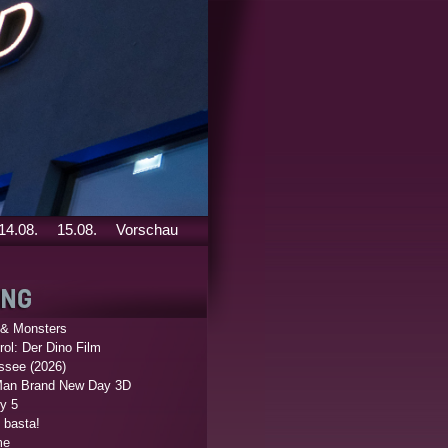
14.08.
15.08.
Vorschau
 & Monsters
ol: Der Dino Film
ssee (2026)
Man Brand New Day 3D
y 5
 basta!
me