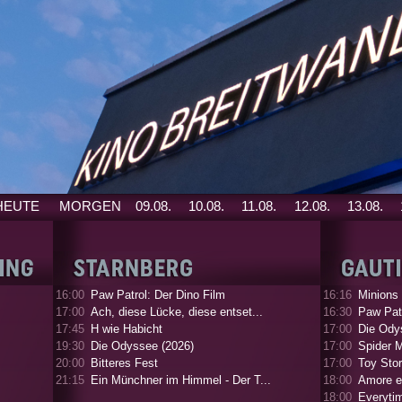
HEUTE
MORGEN
09.08.
10.08.
11.08.
12.08.
13.08.
16:00
Paw Patrol: Der Dino Film
16:16
Minions
17:00
Ach, diese Lücke, diese entset...
16:30
Paw Patr
17:45
H wie Habicht
17:00
Die Ody
19:30
Die Odyssee (2026)
17:00
Spider 
20:00
Bitteres Fest
17:00
Toy Stor
21:15
Ein Münchner im Himmel - Der T...
18:00
Amore e
18:00
Everyti