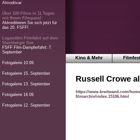
Almodóvar
Über 100 Filme in 11 Tagen
mit Ihrem Filmpass!
Akkreditieren Sie sich jetzt für
das 20. FSFF!
Legendäre Filmfahrt auf dem
Starnberger See
FSFF Film-Dampferfahrt: 7.
September
Kino & Mehr
Filmfest
Fotogalerie 10.09.
Fotogalerie 15. September
Russell Crowe a
Fotogalerie 13. September
https://www.breitwand.com/home
Fotogalerie 16.09.
filmarchiv/index.15106.html
Fotogalerie 12. September