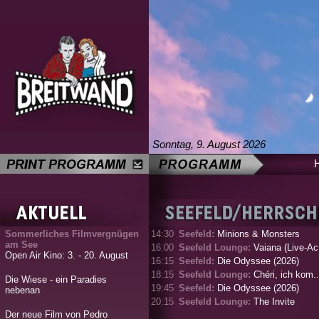
Sonntag, 9. August 2026
Sommerliches Filmvergnügen
14:30
Seefeld:
Minions & Monsters
am See
16:00
Seefeld Lounge:
Vaiana (Live-Ac.
Open Air Kino: 3. - 20. August
16:15
Seefeld:
Die Odyssee (2026)
18:15
Seefeld Lounge:
Chéri, ich kom..
Die Wiese - ein Paradies
19:45
Seefeld:
Die Odyssee (2026)
nebenan
20:15
Seefeld Lounge:
The Invite
Der neue Film von Pedro