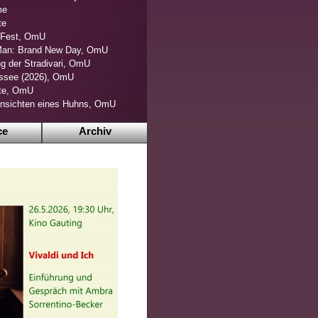
me
te
s Fest, OmU
Man: Brand New Day, OmU
g der Stradivari, OmU
ssee (2026), OmU
ite, OmU
nsichten eines Huhns, OmU
ce
Archiv