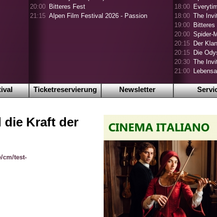
20:00
Bitteres Fest
18:00
Everyti
21:15
Alpen Film Festival 2026 - Passion
18:00
The Invi
19:00
Bittere
20:00
Spider-
20:15
Der Klan
20:15
Die Ody
20:30
The Inv
21:00
Lebensa
ival
Ticketreservierung
Newsletter
Servi
 die Kraft der
/cm/test-