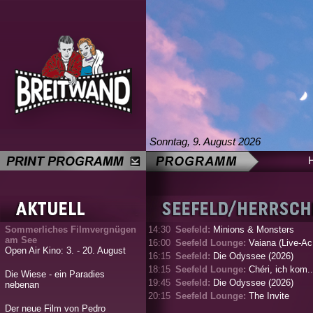
Sonntag, 9. August 2026
Sommerliches Filmvergnügen
14:30
Seefeld:
Minions & Monsters
am See
16:00
Seefeld Lounge:
Vaiana (Live-Ac.
Open Air Kino: 3. - 20. August
16:15
Seefeld:
Die Odyssee (2026)
18:15
Seefeld Lounge:
Chéri, ich kom..
Die Wiese - ein Paradies
19:45
Seefeld:
Die Odyssee (2026)
nebenan
20:15
Seefeld Lounge:
The Invite
Der neue Film von Pedro