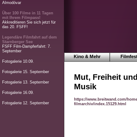
Almodóvar
Über 100 Filme in 11 Tagen
mit Ihrem Filmpass!
Akkreditieren Sie sich jetzt für
das 20. FSFF!
Legendäre Filmfahrt auf dem
Starnberger See
FSFF Film-Dampferfahrt: 7.
September
Kino & Mehr
Filmfest
Fotogalerie 10.09.
Fotogalerie 15. September
Mut, Freiheit und
Fotogalerie 13. September
Musik
Fotogalerie 16.09.
https://www.breitwand.com/home
Fotogalerie 12. September
filmarchiv/index.15129.html