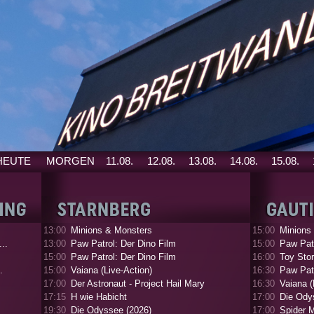
HEUTE
MORGEN
11.08.
12.08.
13.08.
14.08.
15.08.
13:00
Minions & Monsters
15:00
Minions
..
13:00
Paw Patrol: Der Dino Film
15:00
Paw Patr
15:00
Paw Patrol: Der Dino Film
16:00
Toy Stor
.
15:00
Vaiana (Live-Action)
16:30
Paw Patr
17:00
Der Astronaut - Project Hail Mary
16:30
Vaiana (
17:15
H wie Habicht
17:00
Die Ody
19:30
Die Odyssee (2026)
17:00
Spider 