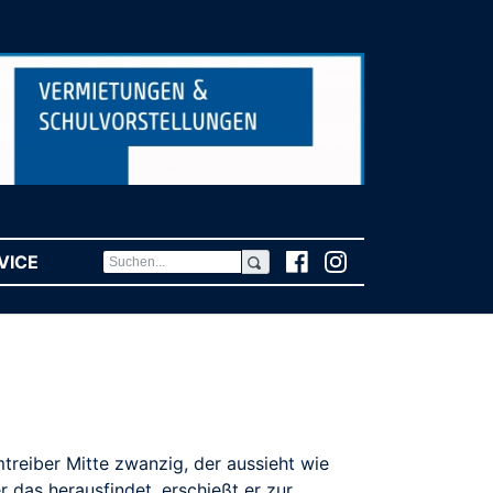
VICE
(CURRENT)
mtreiber Mitte zwanzig, der aussieht wie
r das herausfindet, erschießt er zur