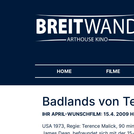
HOME
(CURRENT)
FILME
(CUR
Badlands von T
IHR APRIL-WUNSCHFILM: 15.4. 2009 
USA 1973, Regie: Terence Malick, 90 min.
James Dean, befreundet sich mit der 15-j