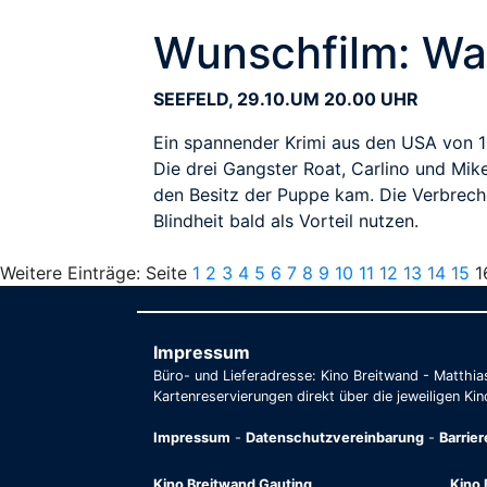
Wunschfilm: War
SEEFELD, 29.10.UM 20.00 UHR
Ein spannender Krimi aus den USA von 19
Die drei Gangster Roat, Carlino und Mike
den Besitz der Puppe kam. Die Verbrecher
Blindheit bald als Vorteil nutzen.
Weitere Einträge: Seite
1
2
3
4
5
6
7
8
9
10
11
12
13
14
15
1
Impressum
Büro- und Lieferadresse: Kino Breitwand - Matthi
Kartenreservierungen direkt über die jeweiligen Kin
Impressum
-
Datenschutzvereinbarung
-
Barrie
Kino Breitwand Gauting
Kino 