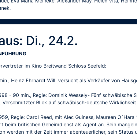
ndel, Eva Maria Meineke, Alexander May, Helen Vita, Heinri
anek.
us: Di., 24.2.
INFÜHRUNG
rvertreter im Kino Breitwand Schloss Seefeld:
2 min., Heinz Ehrhardt Willi versucht als Verkäufer von Haus
998 - 90 min., Regie: Dominik Wessely- Fünf schwäbische S
. Verschmitzter Blick auf schwäbisch-deutsche Wirklichkeit
59, Regie: Carol Reed, mit Alec Guiness, Maureen O`Hara 1
t beim britischen Geheimdienst als Agent an. Sein mangel
don werden mit der Zeit immer abenteuerlicher, sein Status 