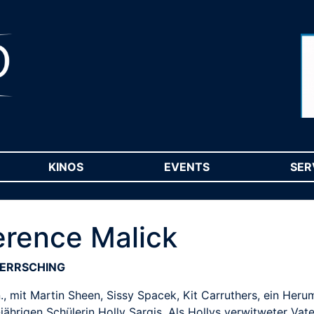
RENT)
KINOS
(CURRENT)
EVENTS
(CURRENT)
SER
erence Malick
HERRSCHING
, mit Martin Sheen, Sissy Spacek, Kit Carruthers, ein Heru
ährigen Schülerin Holly Sargis. Als Hollys verwitweter Vate