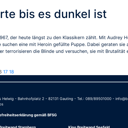
te bis es dunkel ist
67, der heute längst zu den Klassikern zählt. Mit Audrey 
 suchen eine mit Heroin gefüllte Puppe. Dabei geraten sie an
 terrorisieren die Blinde und versuchen, sie mit Brutalität
6
17
18
as Helwig - Bahnhofplatz 2 - 82131 Gauting - Tel.: 089/89501000 - info
os
refreiheitserklärung gemäß BFSG
Breitwand Starnberg
Kino Breitwand Seefeld