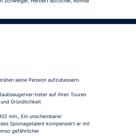
ch Schweiger, Herbert Bötticher, Ronnie
geräten seine Pension aufzubessern.
taubsaugerver-treter auf ihren Touren
 und Gründlichkeit
02 min., Ein unscheinbarer
ndes Spionagetalent kompensiert er mit
umso gefährlicher