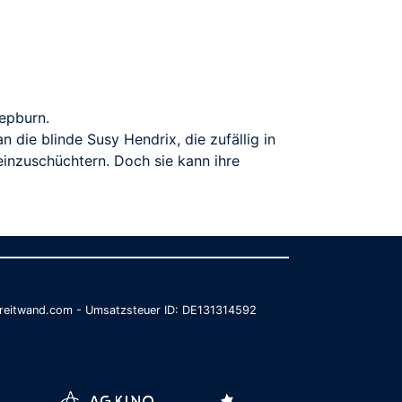
Hepburn.
 die blinde Susy Hendrix, die zufällig in
 einzuschüchtern. Doch sie kann ihre
@breitwand.com - Umsatzsteuer ID: DE131314592