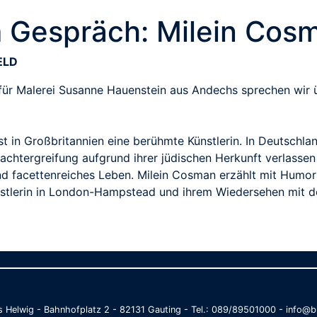
m Gespräch: Milein Cos
ELD
für Malerei Susanne Hauenstein aus Andechs sprechen wir ü
t in Großbritannien eine berühmte Künstlerin. In Deutschlan
Machtergreifung aufgrund ihrer jüdischen Herkunft verlasse
und facettenreiches Leben. Milein Cosman erzählt mit Humor
ünstlerin in London-Hampstead und ihrem Wiedersehen mit d
as Helwig - Bahnhofplatz 2 - 82131 Gauting - Tel.: 089/89501000 - info