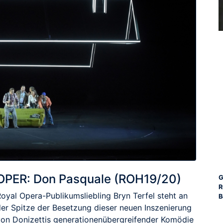
OPER: Don Pasquale (ROH19/20)
G
R
Royal Opera-Publikumsliebling Bryn Terfel steht an
B
der Spitze der Besetzung dieser neuen Inszenierung
von Donizettis generationenübergreifender Komödie