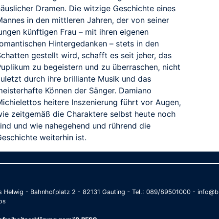
häuslicher Dramen. Die witzige Geschichte eines
Mannes in den mittleren Jahren, der von seiner
ungen künftigen Frau – mit ihren eigenen
romantischen Hintergedanken – stets in den
chatten gestellt wird, schafft es seit jeher, das
Puplikum zu begeistern und zu überraschen, nicht
uletzt durch ihre brilliante Musik und das
meisterhafte Können der Sänger. Damiano
ichielettos heitere Inszenierung führt vor Augen,
wie zeitgemäß die Charaktere selbst heute noch
sind und wie nahegehend und rührend die
eschichte weiterhin ist.
as Helwig - Bahnhofplatz 2 - 82131 Gauting - Tel.: 089/89501000 - info
os