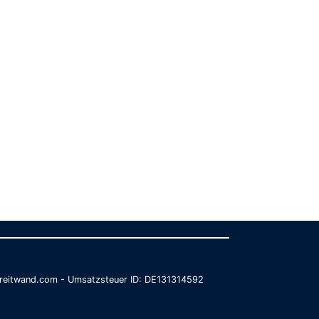
@breitwand.com - Umsatzsteuer ID: DE131314592